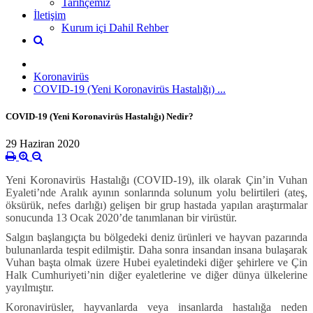
Tarihçemiz
İletişim
Kurum içi Dahil Rehber
Koronavirüs
COVID-19 (Yeni Koronavirüs Hastalığı) ...
COVID-19 (Yeni Koronavirüs Hastalığı) Nedir?
29 Haziran 2020
Yeni Koronavirüs Hastalığı (COVID-19), ilk olarak Çin’in Vuhan
Eyaleti’nde Aralık ayının sonlarında solunum yolu belirtileri (ateş,
öksürük, nefes darlığı) gelişen bir grup hastada yapılan araştırmalar
sonucunda 13 Ocak 2020’de tanımlanan bir virüstür.
Salgın başlangıçta bu bölgedeki deniz ürünleri ve hayvan pazarında
bulunanlarda tespit edilmiştir. Daha sonra insandan insana bulaşarak
Vuhan başta olmak üzere Hubei eyaletindeki diğer şehirlere ve Çin
Halk Cumhuriyeti’nin diğer eyaletlerine ve diğer dünya ülkelerine
yayılmıştır.
Koronavirüsler, hayvanlarda veya insanlarda hastalığa neden