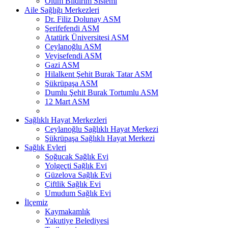
Ölüm Bildirim Sistemi
Aile Sağlığı Merkezleri
Dr. Filiz Dolunay ASM
Şerifefendi ASM
Atatürk Üniversitesi ASM
Ceylanoğlu ASM
Veyisefendi ASM
Gazi ASM
Hilalkent Şehit Burak Tatar ASM
Şükrüpaşa ASM
Dumlu Şehit Burak Tortumlu ASM
12 Mart ASM
Sağlıklı Hayat Merkezleri
Ceylanoğlu Sağlıklı Hayat Merkezi
Şükrüpaşa Sağlıklı Hayat Merkezi
Sağlık Evleri
Soğucak Sağlık Evi
Yolgeçti Sağlık Evi
Güzelova Sağlık Evi
Çiftlik Sağlık Evi
Umudum Sağlık Evi
İlçemiz
Kaymakamlık
Yakutiye Belediyesi