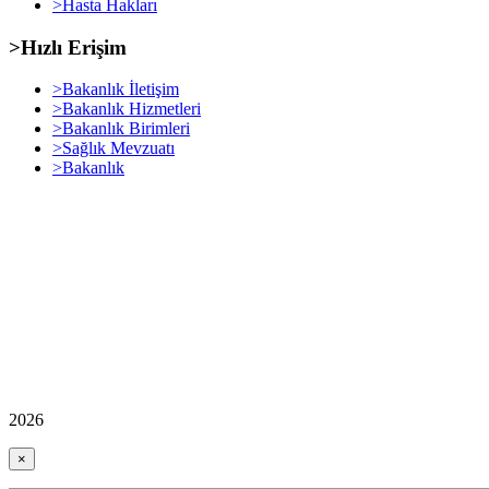
>Hasta Hakları
>Hızlı Erişim
>Bakanlık İletişim
>Bakanlık Hizmetleri
>Bakanlık Birimleri
>Sağlık Mevzuatı
>Bakanlık
2026
×