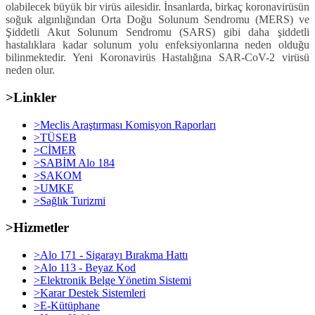
olabilecek büyük bir virüs ailesidir. İnsanlarda, birkaç koronavirüsün
soğuk algınlığından Orta Doğu Solunum Sendromu (MERS) ve
Şiddetli Akut Solunum Sendromu (SARS) gibi daha şiddetli
hastalıklara kadar solunum yolu enfeksiyonlarına neden olduğu
bilinmektedir. Yeni Koronavirüs Hastalığına SAR-CoV-2 virüsü
neden olur.
>Linkler
>Meclis Araştırması Komisyon Raporları
>TÜSEB
>CİMER
>SABİM Alo 184
>SAKOM
>UMKE
>Sağlık Turizmi
>Hizmetler
>Alo 171 - Sigarayı Bırakma Hattı
>Alo 113 - Beyaz Kod
>Elektronik Belge Yönetim Sistemi
>Karar Destek Sistemleri
>E-Kütüphane